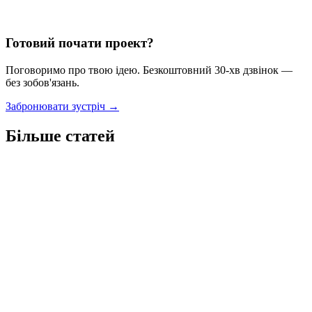
Більше статей
Переглянути всі статті →
Готовий почати проект?
Поговоримо про твою ідею. Безкоштовний 30-хв дзвінок —
без зобов'язань.
Забронювати зустріч →
Більше статей
Т