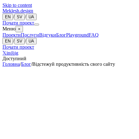
Skip to content
Meklesh.design
/
/
EN
SV
UA
Почати проект
Меню
×
Проекти
Послуги
Відгуки
Блог
Playground
FAQ
/
/
EN
SV
UA
Почати проект
𝕏
in
◎
ig
Доступний
Головна
/
Блог
/
Відстежуй продуктивність свого сайту