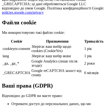
_GRECAPTCHA; ці дані обробляються Google LLC
відповідно до умов Google. Політика конфіденційності Google:
policies.google.com/privacy
Файли cookie
Ми використовуємо такі файли cookie:
Cookie
Призначення
Тривалість
Зберігає ваш вибір щодо
cookieyes-consent
1 рік
cookies (CookieYes)
lang
Зберігає ваш вибір мови
1 рік
Google Analytics (лише після
_ga, _ga_*
2 роки
згоди)
Google reCAPTCHA захист від
_GRECAPTCHA
6 місяців
спаму
Ваші права (GDPR)
Відповідно до GDPR ви маєте право:
Отримати доступ до персональних даних, що ми