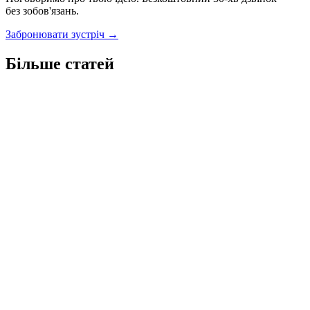
без зобов'язань.
Забронювати зустріч →
Більше статей
Т
AI
Ти заплатив за AI-сайт. Тепер зроби, щоб він