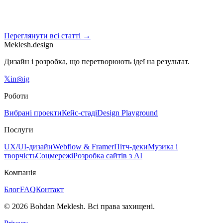
Ідея є у всіх. Майже ніхто не робить негламурну частину. Ось
чесний, практичний шлях до першого платного клієнта.
Переглянути всі статті →
14 бер. 2026 р.
7
хв читання
Meklesh.design
Дизайн і розробка, що перетворюють ідеї на результат.
𝕏
in
◎
ig
Роботи
Вибрані проекти
Кейс-стаді
Design Playground
Послуги
UX/UI-дизайн
Webflow & Framer
Пітч-деки
Музика і
творчість
Соцмережі
Розробка сайтів з AI
Компанія
Блог
FAQ
Контакт
©
2026
Bohdan Meklesh.
Всі права захищені.