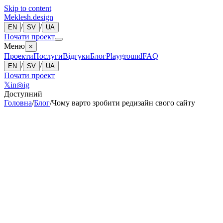
Skip to content
Meklesh.design
/
/
EN
SV
UA
Почати проект
Меню
×
Проекти
Послуги
Відгуки
Блог
Playground
FAQ
/
/
EN
SV
UA
Почати проект
𝕏
in
◎
ig
Доступний
Головна
/
Блог
/
Чому варто зробити редизайн свого сайту