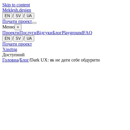
Skip to content
Meklesh.design
/
/
EN
SV
UA
Почати проект
Меню
×
Проекти
Послуги
Відгуки
Блог
Playground
FAQ
/
/
EN
SV
UA
Почати проект
𝕏
in
◎
ig
Доступний
Головна
/
Блог
/
Dark UX: як не дати себе обдурити
Bohdan Meklesh