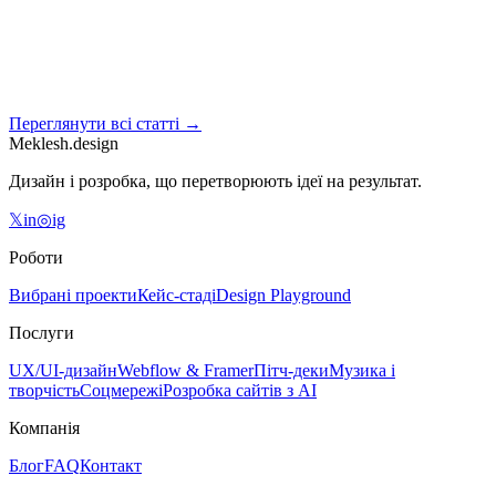
Чому варто зробити редизайн свого сайту
Більшість редизайнів - це марна трата грошей. Ось коли
редизайн справді окупається - і коли варто просто полагодити
текст.
Переглянути всі статті →
18 бер. 2026 р.
5
хв читання
Meklesh.design
Дизайн і розробка, що перетворюють ідеї на результат.
𝕏
in
◎
ig
Роботи
Вибрані проекти
Кейс-стаді
Design Playground
Послуги
UX/UI-дизайн
Webflow & Framer
Пітч-деки
Музика і
творчість
Соцмережі
Розробка сайтів з AI
Компанія
Блог
FAQ
Контакт