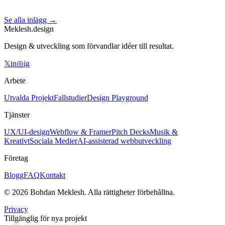
faktiskt lönar sig - och när du bara borde fixa din text istället.
Se alla inlägg →
18 mars 2026
5
min läsning
Meklesh.design
Design & utveckling som förvandlar idéer till resultat.
𝕏
in
◎
ig
Arbete
Utvalda Projekt
Fallstudier
Design Playground
Tjänster
UX/UI-design
Webflow & Framer
Pitch Decks
Musik &
Kreativt
Sociala Medier
AI-assisterad webbutveckling
Företag
Blogg
FAQ
Kontakt
©
2026
Bohdan Meklesh.
Alla rättigheter förbehållna.
Privacy
Tillgänglig för nya projekt