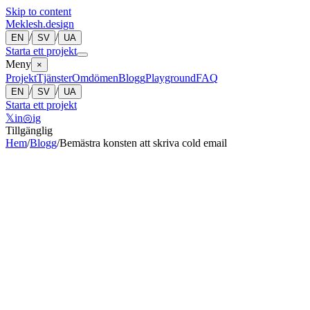
Skip to content
Meklesh.design
/
/
EN
SV
UA
Starta ett projekt
Meny
×
Projekt
Tjänster
Omdömen
Blogg
Playground
FAQ
/
/
EN
SV
UA
Starta ett projekt
𝕏
in
◎
ig
Tillgänglig
Hem
/
Blogg
/
Bemästra konsten att skriva cold email
Bohdan Meklesh