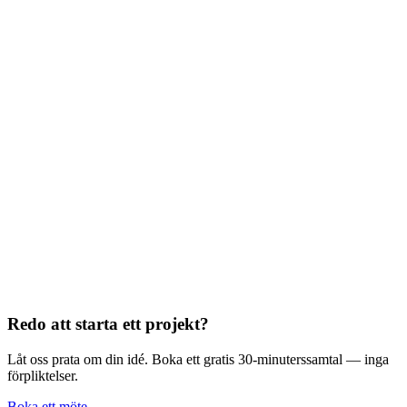
Dela:
𝕏
LinkedIn
Kopiera länk
Bohdan Meklesh
UX/UI Designer · Gothenburg
Tillgänglig för projekt
Redo att starta ett projekt?
Låt oss prata om din idé. Boka ett gratis 30-minuterssamtal — inga
förpliktelser.
Boka ett möte →
Eller skicka ett meddelande
Fler artiklar
Se alla inlägg →
Redo att starta ett projekt?
Låt oss prata om din idé. Boka ett gratis 30-minuterssamtal — inga
förpliktelser.
Boka ett möte →