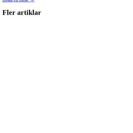
Fler artiklar
D
AI
Du betalade för en AI-webbplats. Få den att se ut
som din.