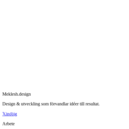
Music Hub West
Event-plattform för Västra Sveriges musikbransch
↗
2026
·
Webbplatser
Yehor Suslenko
Portfoliosajt för en videograf & creative director i Göteborg
Har du ett projekt på gång?
Boka ett gratis 30-minuterssamtal — låt oss prata om din idé.
Meklesh.design
Design & utveckling som förvandlar idéer till resultat.
𝕏
in
◎
ig
Arbete