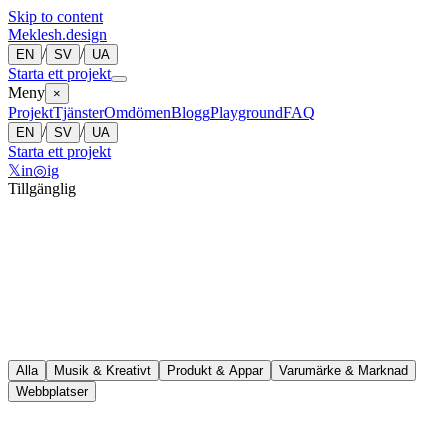
Skip to content
Meklesh.design
/
/
EN
SV
UA
Starta ett projekt
Meny
×
Projekt
Tjänster
Omdömen
Blogg
Playground
FAQ
/
/
EN
SV
UA
Starta ett projekt
𝕏
in
◎
ig
Tillgänglig
13
Alla
Musik & Kreativt
Produkt & Appar
Varumärke & Marknad
Webbplatser
↗