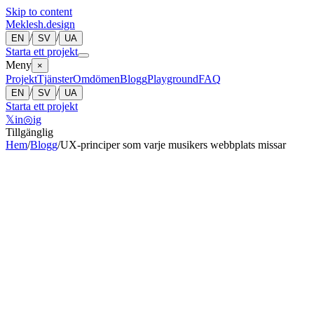
Skip to content
Meklesh.design
/
/
EN
SV
UA
Starta ett projekt
Meny
×
Projekt
Tjänster
Omdömen
Blogg
Playground
FAQ
/
/
EN
SV
UA
Starta ett projekt
𝕏
in
◎
ig
Tillgänglig
Hem
/
Blogg
/
UX-principer som varje musikers webbplats missar
Bohdan Meklesh