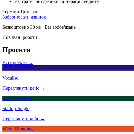
✓
Стратегічні дзвінки та ітерації лендінгу
Терміни
Щомісяця
Забронювати дзвінок
Безкоштовно 30 хв · Без зобов'язань
Пов'язані роботи
Проекти
Всі проекти →
Web · Webflow
Vocalise
Переглянути кейс →
Web · Webflow
Startup Jungle
Переглянути кейс →
Web · Branding