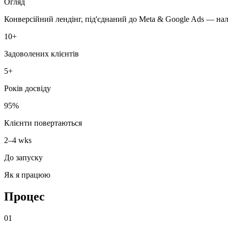
Огляд
Конверсійний лендінг, під'єднаний до Meta & Google Ads — нал
10+
Задоволених клієнтів
5+
Років досвіду
95%
Клієнти повертаються
2–4 wks
До запуску
Як я працюю
Процес
01