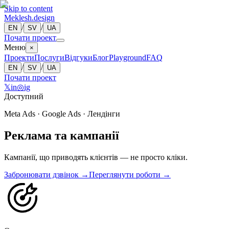
Skip to content
Meklesh.design
/
/
EN
SV
UA
Почати проект
Меню
×
Проекти
Послуги
Відгуки
Блог
Playground
FAQ
/
/
EN
SV
UA
Почати проект
𝕏
in
◎
ig
Доступний
Meta Ads · Google Ads · Лендінги
Реклама та кампанії
Кампанії, що приводять клієнтів — не просто кліки.
Забронювати дзвінок →
Переглянути роботи →