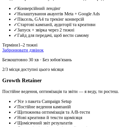
✓
Конверсійний лендінг
✓
Налаштування акаунтів Meta + Google Ads
✓
Піксель, GA4 та трекінг конверсій
✓
Стартові кампанії, аудиторії та креативи
✓
Запуск + звірка через 2 тижні
✓
Гайд для передачі, щоб вести самому
Терміни
1–2 тижні
Забронювати дзвінок
Безкоштовно 30 хв · Без зобов'язань
2/3 місця доступні цього місяця
Growth Retainer
Постійне ведення, оптимізація та звіти — я веду, ти ростеш.
✓
Усе з пакета Campaign Setup
✓
Постійне ведення кампаній
✓
Щотижнева оптимізація та A/B-тести
✓
Нові креативи й тексти щомісяця
✓
Щомісячний звіт результатів