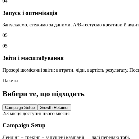
04
Запуск і оптимізація
Запускаємо, стежимо за даними, A/B-тестуємо креативи й аудит
05
05
Звіти і масштабування
Прозорі щомісячні звіти: витрати, ліди, вартість результату. П
Пакети
Вибери те, що підходить
Campaign Setup
Growth Retainer
2/3 місця доступні цього місяця
Campaign Setup
Лендінг + трекінг + запущені кампанії — далі передаю тобі.