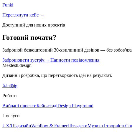
Funki
Переглянути кейс →
Доступний для нових проектів
Готовий почати?
Забронюй безкоштовний 30-хвилинний дзвінок — без зобов'яза
Забронювати зустріч →
Написати повідомлення
Meklesh.design
Дизайн і розробка, що перетворюють ідеї на результат.
𝕏
in
◎
ig
Роботи
Вибрані проекти
Кейс-стаді
Design Playground
Послуги
UX/UI-дизайн
Webflow & Framer
Пітч-деки
Музика і творчість
Со