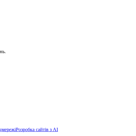
нь.
цмережі
Розробка сайтів з AI